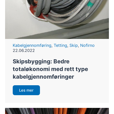
Kabelgjennomføring
,
Tetting
,
Skip
,
Nofirno
22.06.2022
Skipsbygging: Bedre
totaløkonomi med rett type
kabelgjennomføringer
Les mer