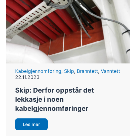
Kabelgjennomføring
,
Skip
,
Branntett
,
Vanntett
22.11.2023
Skip: Derfor oppstår det
lekkasje i noen
kabelgjennomføringer
Les mer