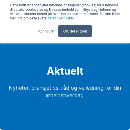
Dette nettstedet benytter informasjonskapsler (cookies) for å forbedre
din brukeropplevelse og tilpasse innhold som tilbys deg i interne og
NO
eksterne kanaler basert på hvordan du bruker nettstedet. Du kan finne
mer info om dette i våre
personvernvilkår
.
Konfigurer
OK, det er greit
Aktuelt
Nyheter, bransjetips, råd og veiledning for din
arbeidshverdag.