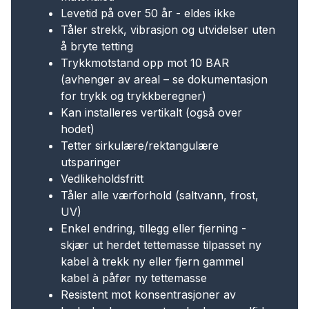
materialet.
Levetid på over 50 år - eldes ikke
Tåler strekk, vibrasjon og utvidelser uten
å bryte tetting
Trykkmotstand opp mot 10 BAR
(avhenger av areal – se dokumentasjon
for trykk og trykkberegner)
Kan installeres vertikalt (også over
hodet)
Tetter sirkulære/rektangulære
utsparinger
Vedlikeholdsfritt
Tåler alle værforhold (saltvann, frost,
UV)
Enkel endring, tillegg eller fjerning -
skjær ut herdet tettemasse tilpasset ny
kabel à trekk ny eller fjern gammel
kabel à påfør ny tettemasse
Resistent mot konsentrasjoner av