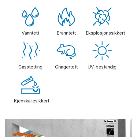
Vanntett
Branntett
Eksplosjonssikkert
Gasstetting
Gnagertett
UV-bestandig
Kjemikaliesikkert