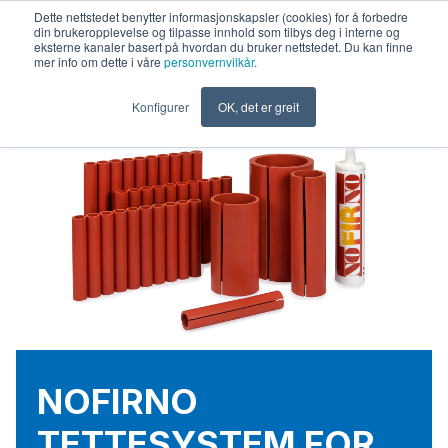
Dette nettstedet benytter informasjonskapsler (cookies) for å forbedre
din brukeropplevelse og tilpasse innhold som tilbys deg i interne og
NO
Kontakt oss
eksterne kanaler basert på hvordan du bruker nettstedet. Du kan finne
mer info om dette i våre
personvernvilkår
.
Konfigurer
OK, det er greit
NOFIRNO
TETTESYSTEM FOR