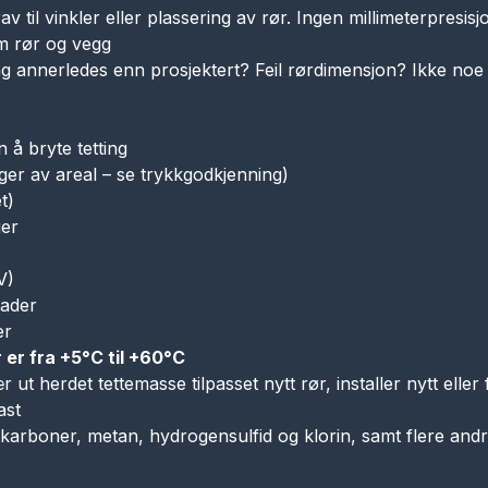
av til vinkler eller plassering av rør. Ingen millimeterpresisj
 rør og vegg
ring annerledes enn prosjektert? Feil rørdimensjon? Ikke no
n å bryte tetting
r av areal – se trykkgodkjenning)
t)
ger
V)
rader
er
 er fra +5°C til +60°C
jær ut herdet tettemasse tilpasset nytt rør, installer nytt ell
ast
karboner, metan, hydrogensulfid og klorin, samt flere and