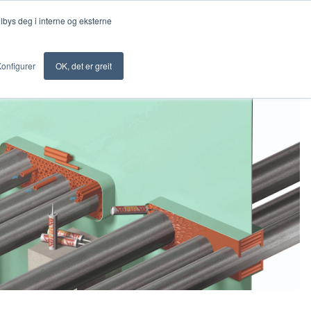
ilbys deg i interne og eksterne
 CSD
NO
Kontakt oss
onfigurer
OK, det er greit