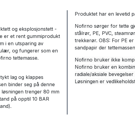
Produktet har en levetid p
Nofirno sørger for tette g
ktett og eksplosjonstett -
stålrør, PE, PVC, steamrør
ette er et rent gummiprodukt
trekkerør. OBS: For PE er 
m i en utsparing av
sandpapir der tettemassen 
ngulær, og fungerer som en
firno tettemasse.
Nofirno bruker ikke kompr
Nofirno bruker en kombinasj
radiale/aksiale bevegelser 
tykt lag og klappes
Løsningen er vedlikeholdsf
ssen binder seg på denne
ne løsningen trenger 80 mm
stand på opptil 10 BAR
and).