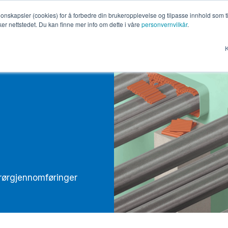
jonskapsler (cookies) for å forbedre din brukeropplevelse og tilpasse innhold som t
og anlegg
Offshore
Marine
Produkter
Om
er nettstedet. Du kan finne mer info om dette i våre
personvernvilkår
.
K
 rørgjennomføringer