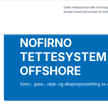
Dette nettstedet benytter informas
Bygg 
kanaler basert på hvordan du bruk
NOFIRNO
TETTESYSTEM
OFFSHORE
Vann-, gass-, røyk- og eksplosjonstetting av