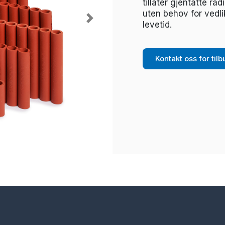
tillater gjentatte ra
uten behov for vedl
Next
levetid.
Kontakt oss for til