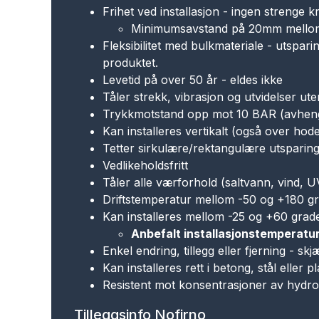
Frihet ved installasjon - ingen strenge kr
Minimumsavstand på 20mm mellom
Fleksibilitet med bulkmateriale - utspa
produktet.
Levetid på over 50 år - eldes ikke
Tåler strekk, vibrasjon og utvidelser ute
Trykkmotstand opp mot 10 BAR (avhenge
Kan installeres vertikalt (også over hode
Tetter sirkulære/rektangulære utsparin
Vedlikeholdsfritt
Tåler alle værforhold (saltvann, vind, U
Driftstemperatur mellom -50 og +180 g
Kan installeres mellom -25 og +60 grad
Anbefalt installasjonstemperatur
Enkel endring, tillegg eller fjerning - sk
Kan installeres rett i betong, stål eller pl
Resistent mot konsentrasjoner av hydro
Tilleggsinfo Nofirno