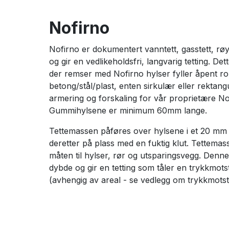
Nofirno
Nofirno er dokumentert vanntett, gasstett, røy
og gir en vedlikeholdsfri, langvarig tetting. D
der remser med Nofirno hylser fyller åpent ro
betong/stål/plast, enten sirkulær eller rekta
armering og forskaling for vår proprietære No
Gummihylsene er minimum 60mm lange.
Tettemassen påføres over hylsene i et 20 mm 
deretter på plass med en fuktig klut. Tettema
måten til hylser, rør og utsparingsvegg. Den
dybde og gir en tetting som tåler en trykkmot
(avhengig av areal - se vedlegg om trykkmotst