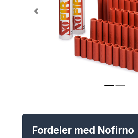
Previous
Fordeler med Nofirno